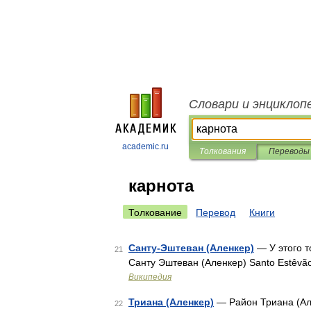
Словари и энциклоп
academic.ru
Толкования
Переводы
карнота
Толкование
Перевод
Книги
Санту-Эштеван (Аленкер)
— У этого т
21
Санту Эштеван (Аленкер) Santo Estêvã
Википедия
Триана (Аленкер)
— Район Триана (Але
22