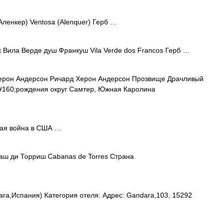
ленкер) Ventosa (Alenquer) Герб …
Вила Верде душ Франкуш Vila Verde dos Francos Герб …
рон Андерсон Ричард Херон Андерсон Прозвище Драчливый
#160;рождения округ Самтер, Южная Каролина
ая война в США …
ш ди Торриш Cabanas de Torres Страна
ra,Испания) Категория отеля: Адрес: Gandara,103, 15292