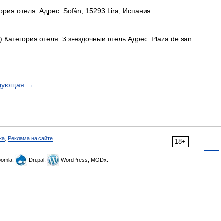
ория отеля: Адрес: Sofán, 15293 Lira, Испания …
 Категория отеля: 3 звездочный отель Адрес: Plaza de san
дующая
→
ка
,
Реклама на сайте
18+
omla,
Drupal,
WordPress, MODx.