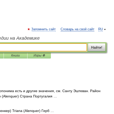
Запомнить сайт
Словарь на свой сайт
RU
едии на Академике
Найти!
Книги
Игры ⚽
опонима есть и другие значения, см. Санту Эштеван. Район
o (Alenquer) Страна Португалия …
нкер) Triana (Alenquer) Герб …