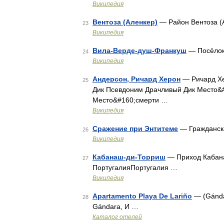
Википедия
Вентоза (Аленкер)
— Район Вентоза (А
23
Википедия
Вила-Верде-душ-Франкуш
— Посёлок 
24
Википедия
Андерсон, Ричард Херон
— Ричард Хе
25
Дик Псевдоним Драчливый Дик Место&
Место&#160;смерти …
Википедия
Сражение при Энтитеме
— Гражданск
26
Википедия
Кабанаш-ди-Торриш
— Приход Кабана
27
ПортугалияПортугалия …
Википедия
Apartamento Playa De Lariño
— (Gánda
28
Gándara, И …
Каталог отелей