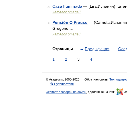
Casa Iluminada
— (Lira,Испания) Катег
29
Каталог отелей
Pensión O Prouso
— (Carnota,Испания)
30
Gregorio …
Каталог отелей
Страницы
←
Предыдущая
Сле
1
2
3
4
© Академик, 2000-2026
Обратная связь:
Техподдерж
👣 Путешествия
Экспорт словарей на сайты
, сделанные на PHP,
Jo